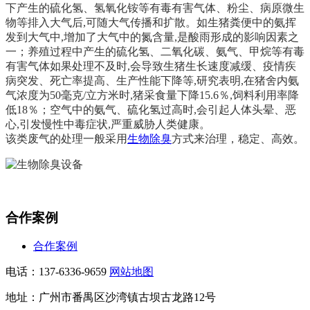
下产生的硫化氢、氢氧化铵等有毒有害气体、粉尘、病原微生
物等排入大气后,可随大气传播和扩散。
如生猪粪便中的氨挥
发到大气中,增加了大气中的氮含量,是酸雨形成的影响因素之
一；养殖过程中产生的硫化氢、二氧化碳、氨气、甲烷等有毒
有害气体如果处理不及时,会导致生猪生长速度减缓、疫情疾
病突发、死亡率提高、生产性能下降等,研究表明,在猪舍内氨
气浓度为50毫克/立方米时,猪采食量下降15.6％,饲料利用率降
低18％；空气中的氨气、硫化氢过高时,会引起人体头晕、恶
心,引发慢性中毒症状,严重威胁人类健康。
该类废气的处理一般采用
生物除臭
方式来治理，稳定、高效。
合作案例
合作案例
电话：137-6336-9659
网站地图
地址：广州市番禺区沙湾镇古坝古龙路12号